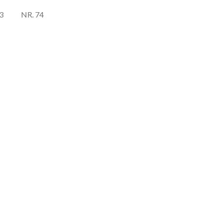
3
NR. 74