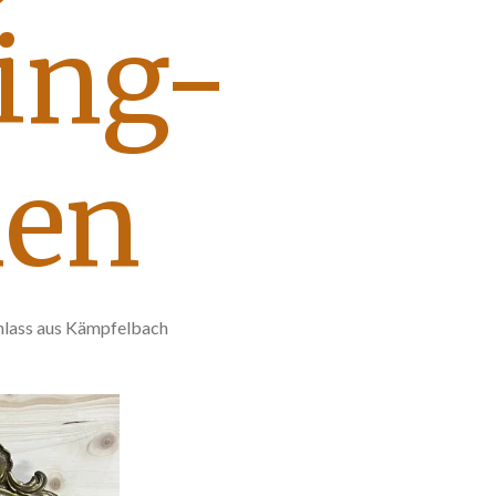
ing-
en
hlass aus Kämpfelbach