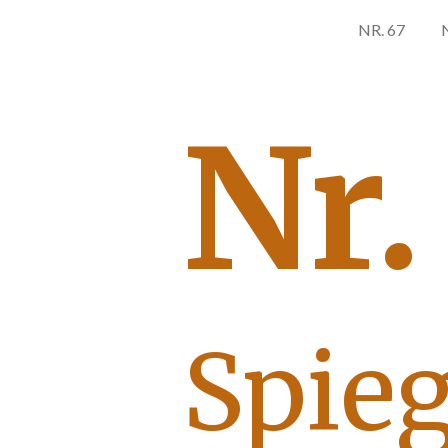
NR. 67
Nr.
Spieg