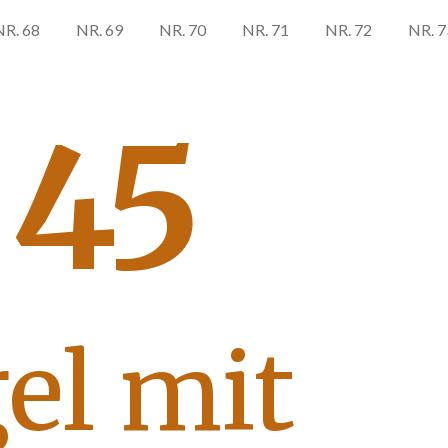
NR. 68
NR. 69
NR. 70
NR. 71
NR. 72
NR. 7
 45
el mit