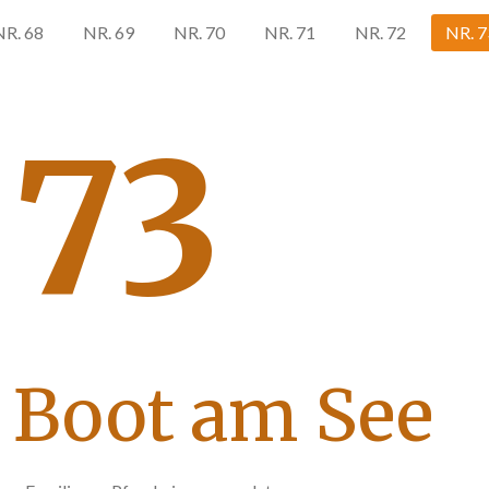
NR. 68
NR. 69
NR. 70
NR. 71
NR. 72
NR. 7
 73
 Boot am See