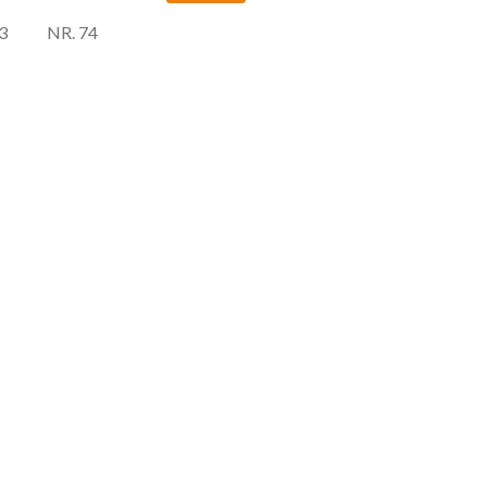
3
NR. 74