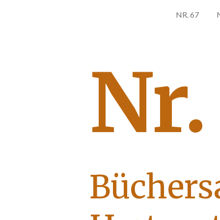
NR. 67
Nr.
Büchers