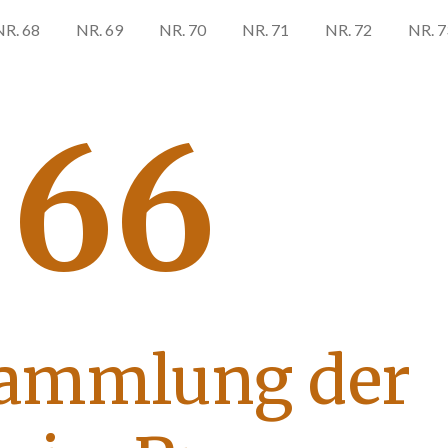
NR. 68
NR. 69
NR. 70
NR. 71
NR. 72
NR. 7
 66
ammlung der