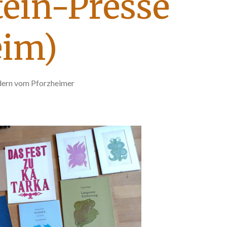
tein-Presse
eim)
ldern vom Pforzheimer